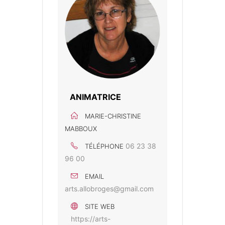
ANIMATRICE
MARIE-CHRISTINE
MABBOUX
06 23 38
TÉLÉPHONE
96 00
EMAIL
arts.allobroges@gmail.com
SITE WEB
https://arts-