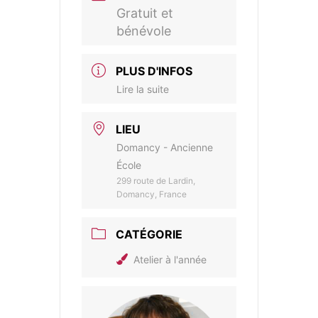
Gratuit et
bénévole
PLUS D'INFOS
Lire la suite
LIEU
Domancy - Ancienne
École
299 route de Lardin,
Domancy, France
CATÉGORIE
Atelier à l'année