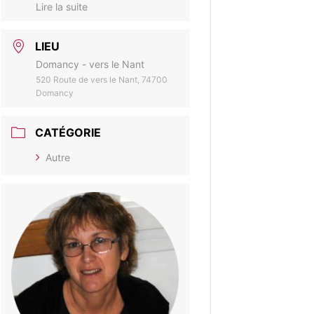
Lire la suite
LIEU
Domancy - vers le Nant
520 Route de vers le Nant, 74700
Domancy
CATÉGORIE
Autre