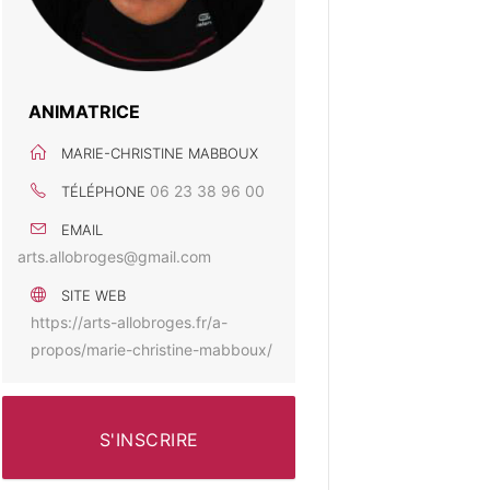
ANIMATRICE
MARIE-CHRISTINE MABBOUX
06 23 38 96 00
TÉLÉPHONE
EMAIL
arts.allobroges@gmail.com
SITE WEB
https://arts-allobroges.fr/a-
propos/marie-christine-mabboux/
S'INSCRIRE