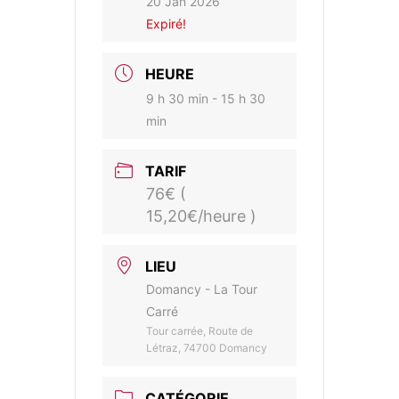
20 Jan 2026
Expiré!
HEURE
9 h 30 min - 15 h 30
min
TARIF
76€ (
15,20€/heure )
LIEU
Domancy - La Tour
Carré
Tour carrée, Route de
Létraz, 74700 Domancy
CATÉGORIE